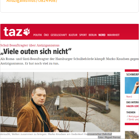
Antiziganismus/!5824968/