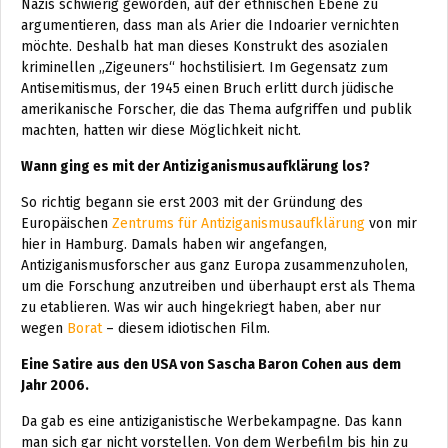
Nazis schwierig geworden, auf der ethnischen Ebene zu
argumentieren, dass man als Arier die Indoarier vernichten
möchte. Deshalb hat man dieses Konstrukt des asozialen
kriminellen „Zigeuners“ hochstilisiert. Im Gegensatz zum
Antisemitismus, der 1945 einen Bruch erlitt durch jüdische
amerikanische Forscher, die das Thema aufgriffen und publik
machten, hatten wir diese Möglichkeit nicht.
Wann ging es mit der Antiziganismusaufklärung los?
So richtig begann sie erst 2003 mit der Gründung des
Europäischen
Zentrums für Antiziganismusaufklärung
von mir
hier in Hamburg. Damals haben wir angefangen,
Antiziganismusforscher aus ganz Europa zusammenzuholen,
um die Forschung anzutreiben und überhaupt erst als Thema
zu etablieren. Was wir auch hingekriegt haben, aber nur
wegen
Borat
– diesem idiotischen Film.
Eine Satire aus den USA von Sascha Baron Cohen aus dem
Jahr 2006.
Da gab es eine antiziganistische Werbekampagne. Das kann
man sich gar nicht vorstellen. Von dem Werbefilm bis hin zu