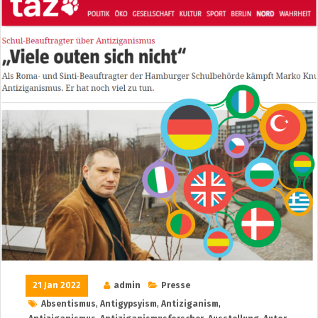
21 Jan 2022
admin
Presse
Absentismus
,
Antigypsyism
,
Antiziganism
,