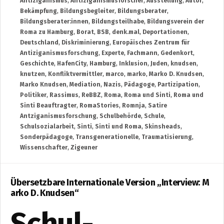
Antiziganismus
,
Antiziganismusforscher
,
Ausstellung
,
Autor
,
Bekämpfung
,
Bildungsbegleiter
,
Bildungsberater
,
Bildungsberater:innen
,
Bildungsteilhabe
,
Bildungsverein der
Roma zu Hamburg
,
Borat
,
BSB
,
denk.mal
,
Deportationen
,
Deutschland
,
Diskriminierung
,
Europäisches Zentrum für
Antiziganismusforschung
,
Experte
,
Fachmann
,
Gedenkort
,
Geschichte
,
HafenCity
,
Hamburg
,
Inklusion
,
Juden
,
knudsen
,
knutzen
,
Konfliktvermittler
,
marco
,
marko
,
Marko D. Knudsen
,
Marko Knudsen
,
Mediation
,
Nazis
,
Pädagoge
,
Partizipation
,
Politiker
,
Rassimus
,
ReBBZ
,
Roma
,
Roma und Sinti
,
Roma und
Sinti Beauftragter
,
RomaStories
,
Romnja
,
Satire
Antziganismusforschung
,
Schulbehörde
,
Schule
,
Schulsozialarbeit
,
Sinti
,
Sinti und Roma
,
Skinsheads
,
Sonderpädagoge
,
Transgenerationelle
,
Traumatisierung
,
Wissenschafter
,
Zigeuner
Übersetzbare Internationale Version „Interview: M
arko D. Knudsen“
Schul-