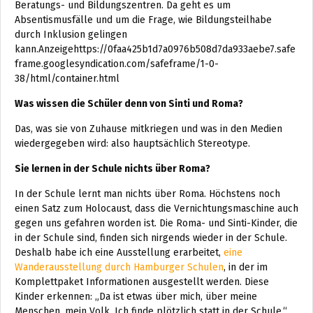
Beratungs- und Bildungszentren. Da geht es um
Absentismusfälle und um die Frage, wie Bildungsteilhabe
durch Inklusion gelingen
kann.Anzeigehttps://0faa425b1d7a0976b508d7da933aebe7.safe
frame.googlesyndication.com/safeframe/1-0-
38/html/container.html
Was wissen die Schüler denn von Sinti und Roma?
Das, was sie von Zuhause mitkriegen und was in den Medien
wiedergegeben wird: also hauptsächlich Stereotype.
Sie lernen in der Schule nichts über Roma?
In der Schule lernt man nichts über Roma. Höchstens noch
einen Satz zum Holocaust, dass die Vernichtungsmaschine auch
gegen uns gefahren worden ist. Die Roma- und Sinti-Kinder, die
in der Schule sind, finden sich nirgends wieder in der Schule.
Deshalb habe ich eine Ausstellung erarbeitet,
eine
Wanderausstellung durch Hamburger Schulen
, in der im
Komplettpaket Informationen ausgestellt werden. Diese
Kinder erkennen: „Da ist etwas über mich, über meine
Menschen, mein Volk. Ich finde plötzlich statt in der Schule.“