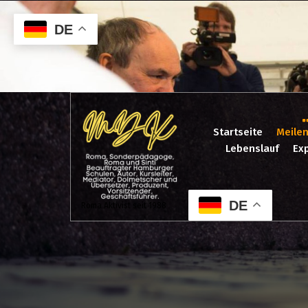
Zum
Inhalt
DE
springen
Startseite
Meilen
Lebenslauf
Exp
DE
Roma Aktivist seit 1988