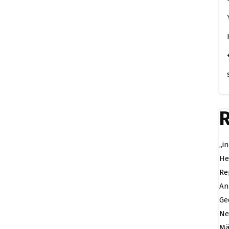
R
„i
He
Re
An
Ge
Ne
Mä