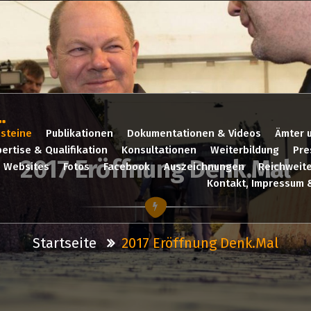
steine
Publikationen
Dokumentationen & Videos
Ämter 
ertise & Qualifikation
Konsultationen
Weiterbildung
Pre
2017 Eröffnung Denk.mal
Websites
Fotos
Facebook
Auszeichnungen
Reichweit
Kontakt, Impressum 
Startseite
2017 Eröffnung Denk.mal