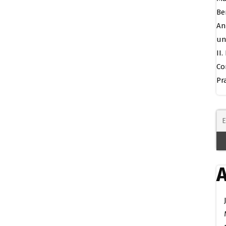
Be
An
un
II
Co
Pr
A