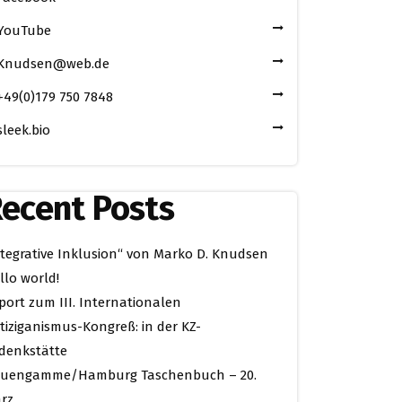
YouTube
Knudsen@web.de
+49(0)179 750 7848
sleek.bio
ecent Posts
ntegrative Inklusion“ von Marko D. Knudsen
llo world!
port zum III. Internationalen
tiziganismus-Kongreß: in der KZ-
denkstätte
uengamme/Hamburg Taschenbuch – 20.
rz