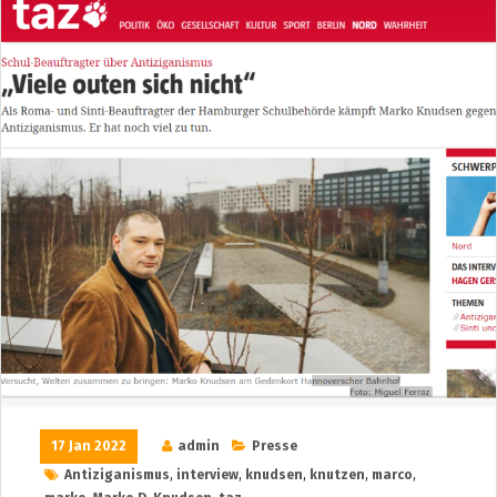
17 Jan 2022
admin
Presse
Antiziganismus
,
interview
,
knudsen
,
knutzen
,
marco
,