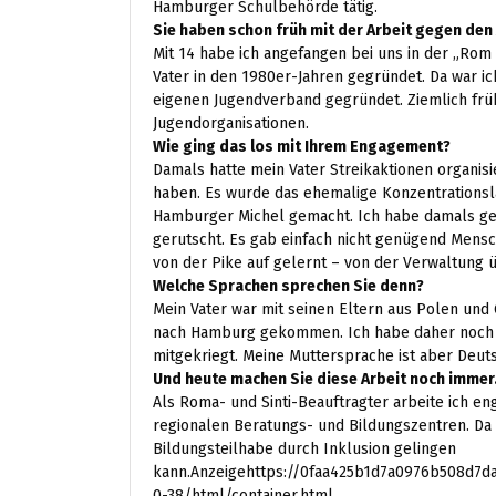
Hamburger Schulbehörde tätig.
Sie haben schon früh mit der Arbeit gegen de
Mit 14 habe ich angefangen bei uns in der „Rom 
Vater in den 1980er-Jahren gegründet. Da war ic
eigenen Jugendverband gegründet. Ziemlich früh
Jugendorganisationen.
Wie ging das los mit Ihrem Engagement?
Damals hatte mein Vater Streikaktionen organisi
haben. Es wurde das ehemalige Konzentrations
Hamburger Michel gemacht. Ich habe damals geho
gerutscht. Es gab einfach nicht genügend Mensc
von der Pike auf gelernt – von der Verwaltung ü
Welche Sprachen sprechen Sie denn?
Mein Vater war mit seinen Eltern aus Polen und
nach Hamburg gekommen. Ich habe daher noch 
mitgekriegt. Meine Muttersprache ist aber Deut
Und heute machen Sie diese Arbeit noch immer
Als Roma- und Sinti-Beauftragter arbeite ich 
regionalen Beratungs- und Bildungszentren. Da
Bildungsteilhabe durch Inklusion gelingen
kann.Anzeigehttps://0faa425b1d7a0976b508d7da
0-38/html/container.html