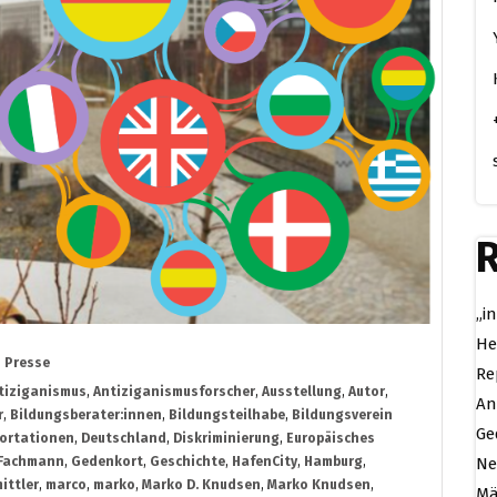
R
„i
He
Presse
Re
tiziganismus
,
Antiziganismusforscher
,
Ausstellung
,
Autor
,
An
r
,
Bildungsberater:innen
,
Bildungsteilhabe
,
Bildungsverein
Ge
ortationen
,
Deutschland
,
Diskriminierung
,
Europäisches
Fachmann
,
Gedenkort
,
Geschichte
,
HafenCity
,
Hamburg
,
Ne
ittler
,
marco
,
marko
,
Marko D. Knudsen
,
Marko Knudsen
,
Mä