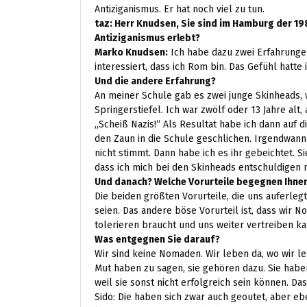
Antiziganismus. Er hat noch viel zu tun.
taz: Herr Knudsen, Sie sind im Hamburg der 19
Antiziganismus erlebt?
Marko Knudsen:
Ich habe dazu zwei Erfahrungen 
interessiert, dass ich Rom bin. Das Gefühl hatte
Und die andere Erfahrung?
An meiner Schule gab es zwei junge Skinheads, w
Springerstiefel. Ich war zwölf oder 13 Jahre alt
„Scheiß Nazis!“ Als Resultat habe ich dann auf 
den Zaun in die Schule geschlichen. Irgendwan
nicht stimmt. Dann habe ich es ihr gebeichtet. 
dass ich mich bei den Skinheads entschuldigen 
Und danach? Welche Vorurteile begegnen Ihne
Die beiden größten Vorurteile, die uns auferlegt
seien. Das andere böse Vorurteil ist, dass wir
tolerieren braucht und uns weiter vertreiben ka
Was entgegnen Sie darauf?
Wir sind keine Nomaden. Wir leben da, wo wir le
Mut haben zu sagen, sie gehören dazu. Sie hab
weil sie sonst nicht erfolgreich sein können. D
Sido: Die haben sich zwar auch geoutet, aber eb