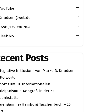
YouTube
Knudsen@web.de
+49(0)179 750 7848
sleek.bio
ecent Posts
ntegrative Inklusion“ von Marko D. Knudsen
llo world!
port zum III. Internationalen
tiziganismus-Kongreß: in der KZ-
denkstätte
uengamme/Hamburg Taschenbuch – 20.
rz