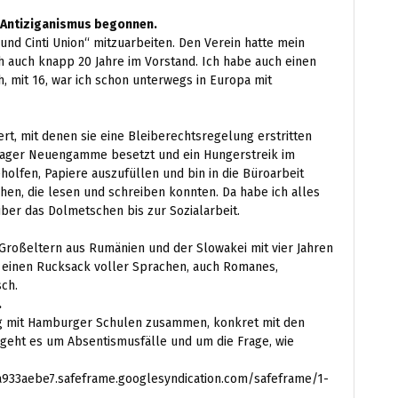
n Antiziganismus begonnen.
und Cinti Union“ mitzuarbeiten. Den Verein hatte mein
h auch knapp 20 Jahre im Vorstand. Ich habe auch einen
, mit 16, war ich schon unterwegs in Europa mit
ert, mit denen sie eine Bleiberechtsregelung erstritten
lager Neuengamme besetzt und ein Hungerstreik im
lfen, Papiere auszufüllen und bin in die Büroarbeit
hen, die lesen und schreiben konnten. Da habe ich alles
ber das Dolmetschen bis zur Sozialarbeit.
 Großeltern aus Rumänien und der Slowakei mit vier Jahren
einen Rucksack voller Sprachen, auch Romanes,
sch.
.
eng mit Hamburger Schulen zusammen, konkret mit den
 geht es um Absentismusfälle und um die Frage, wie
933aebe7.safeframe.googlesyndication.com/safeframe/1-