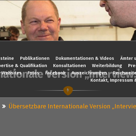
steine
Publikationen
Dokumentationen & Videos
Ämter 
ertise & Qualifikation
Konsultationen
Weiterbildung
Pre
nationale Version „Interview
Websites
Fotos
Facebook
Auszeichnungen
Reichweit
Kontakt, Impressum 
Übersetzbare Internationale Version „Intervi