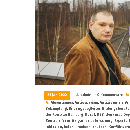
21 Jan 2022
admin
- 0 Kommentare
Absentismus
,
Antigypsyism
,
Antiziganism
,
An
Bekämpfung
,
Bildungsbegleiter
,
Bildungsberate
der Roma zu Hamburg
,
Borat
,
BSB
,
denk.mal
,
Dep
Zentrum für Antiziganismusforschung
,
Experte
,
Inklusion
,
Juden
,
knudsen
,
knutzen
,
Konfliktverm