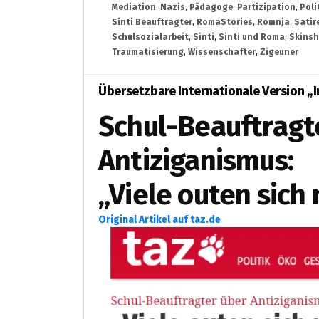
Mediation
,
Nazis
,
Pädagoge
,
Partizipation
,
Poli
Sinti Beauftragter
,
RomaStories
,
Romnja
,
Satir
Schulsozialarbeit
,
Sinti
,
Sinti und Roma
,
Skins
Traumatisierung
,
Wissenschafter
,
Zigeuner
Übersetzbare Internationale Version „
Schul-Beauftragt
Antiziganismus:
„Viele outen sich 
Original Artikel auf taz.de