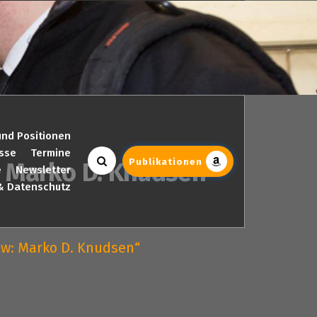
und Positionen
sse
Termine
Publikationen
: Marko D. Knudsen“
e
Newsletter
& Datenschutz
ew: Marko D. Knudsen“