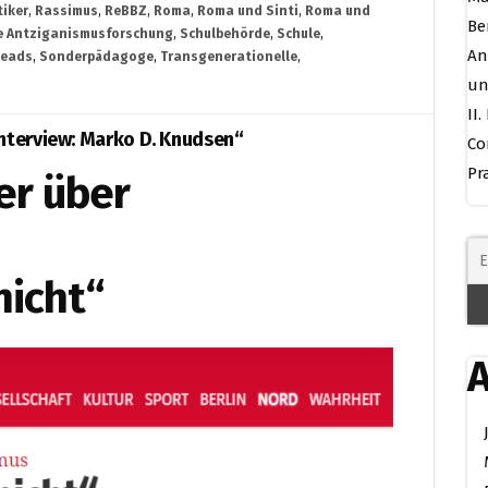
tiker
,
Rassimus
,
ReBBZ
,
Roma
,
Roma und Sinti
,
Roma und
Be
e Antziganismusforschung
,
Schulbehörde
,
Schule
,
An
heads
,
Sonderpädagoge
,
Transgenerationelle
,
un
II
Interview: Marko D. Knudsen“
Co
Pr
er über
nicht“
A