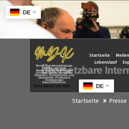
Zum
Inhalt
DE
springen
Startseite
Meilen
Lebenslauf
Exp
Übersetzbare Inter
DE
Roma Aktivist seit 1988
Startseite
Presse