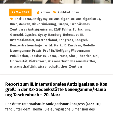
25 Mai 2023
admin
Publikationen
Anti-Roma
,
Antigypsyism
,
Antiziganism
,
Antiziganismus
,
Buch
,
denken
,
Diskriminierung
,
Europa
,
Europäisches
Zentrum zu Antiziganismus
,
EZAF
,
Fehler
,
Fortschung
,
Genozid
,
Gypsies
,
Gypsy
,
Hamburg
,
Holocaust
,
III.
Internationaler
,
International
,
Kongress
,
Kongreß
,
Konzentrationslager
,
kritik
,
Marko D. Knudsen
,
Modelle
,
Neuengamme
,
Praxis
,
Prof. Dr. Wolfgang Wippermann
,
Publikation
,
Rassismus
,
Roma
,
Rroma
,
Sinti
,
Theorien
,
Uni
,
Universität
,
Völkermord
,
Wissenschaft
,
wissenschaftler
,
wissenschaftlich
,
wissenschaftliches
,
Zentrum
Report zum III. Internationalen Antiziganismus-Kon
greß: in der KZ-Gedenkstätte Neuengamme/Hamb
urg Taschenbuch – 20. März
Der dritte Internationale Antiziganismuskongress (IAZK III)
fand unter dem Thema „Die europäische Dimension des