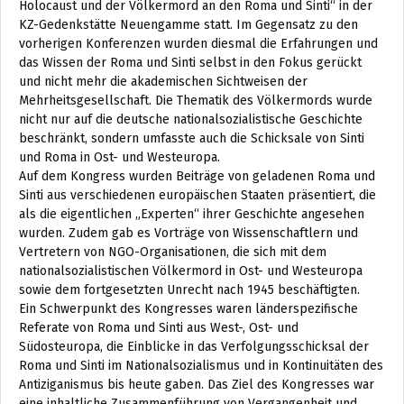
Holocaust und der Völkermord an den Roma und Sinti“ in der
KZ-Gedenkstätte Neuengamme statt. Im Gegensatz zu den
vorherigen Konferenzen wurden diesmal die Erfahrungen und
das Wissen der Roma und Sinti selbst in den Fokus gerückt
und nicht mehr die akademischen Sichtweisen der
Mehrheitsgesellschaft. Die Thematik des Völkermords wurde
nicht nur auf die deutsche nationalsozialistische Geschichte
beschränkt, sondern umfasste auch die Schicksale von Sinti
und Roma in Ost- und Westeuropa.
Auf dem Kongress wurden Beiträge von geladenen Roma und
Sinti aus verschiedenen europäischen Staaten präsentiert, die
als die eigentlichen „Experten“ ihrer Geschichte angesehen
wurden. Zudem gab es Vorträge von Wissenschaftlern und
Vertretern von NGO-Organisationen, die sich mit dem
nationalsozialistischen Völkermord in Ost- und Westeuropa
sowie dem fortgesetzten Unrecht nach 1945 beschäftigten.
Ein Schwerpunkt des Kongresses waren länderspezifische
Referate von Roma und Sinti aus West-, Ost- und
Südosteuropa, die Einblicke in das Verfolgungsschicksal der
Roma und Sinti im Nationalsozialismus und in Kontinuitäten des
Antiziganismus bis heute gaben. Das Ziel des Kongresses war
eine inhaltliche Zusammenführung von Vergangenheit und