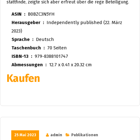
stattfinde, zeigte sich aber erfreut über die rege Beteiligung.
ASIN ‏ : ‎
B0BZC3N5YH
Herausgeber ‏ : ‎
Independently published (22. März
2023)
Sprache ‏ : ‎
Deutsch
Taschenbuch ‏ : ‎
70 Seiten
ISBN-13 ‏ : ‎
979-8388101747
Abmessungen ‏ : ‎
12.7 x 0.41 x 20.32 cm
Kaufen
25 Mai 2023
admin
Publikationen