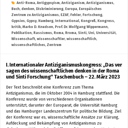
Anti-Roma
,
Antigypsyism
,
Antiziganism
,
Antiziganismus
,
Buch
,
denken
,
Diskriminierung
,
Europa
,
Europäisches
Zentrum zu Antiziganismus
,
EZAF
,
Fehler
,
Fortschung
,
Gypsies
,
Gypsy
,
Hamburg
,
International
,
Kongreß
,
Kongress
,
kritik
,
Marko D. Knudsen
,
Prof. Dr. Wolfgang Wippermann
,
Publikation
,
Rassismus
,
Roma
,
Rroma
,
Sinti
,
Uni
,
Universität
,
Wissenschaft
,
wissenschaftler
,
wissenschaftlich
,
wissenschaftliches
,
Zentrum
I. Internationaler Antiziganismuskongress: „Das ver
sagen des wissenschaftlichen denken in der Roma
und Sinti Forschung“ Taschenbuch – 22. März 2023
Der Text beschreibt eine Konferenz zum Thema
Antiziganismus, die im Oktober 2004 in Hamburg stattfand. Die
Konferenz wurde von verschiedenen Organisationen
unterstützt, darunter der Europarat, die Universität Hamburg
und das Hamburger Landeszentrum für politische Bildung. Ziel
der Konferenz war es, wissenschaftliche Ansätze zur Klärung,
Aufdeckung und Bekämpfung von Antiziganismus zu