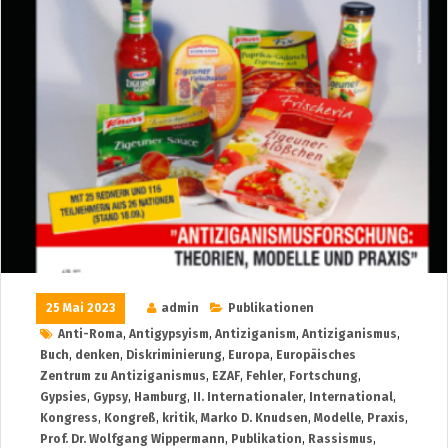
25 Mai 2023
admin
Publikationen
Anti-Roma
,
Antigypsyism
,
Antiziganism
,
Antiziganismus
,
Buch
,
denken
,
Diskriminierung
,
Europa
,
Europäisches
Zentrum zu Antiziganismus
,
EZAF
,
Fehler
,
Fortschung
,
Gypsies
,
Gypsy
,
Hamburg
,
II. Internationaler
,
International
,
Kongress
,
Kongreß
,
kritik
,
Marko D. Knudsen
,
Modelle
,
Praxis
,
Prof. Dr. Wolfgang Wippermann
,
Publikation
,
Rassismus
,