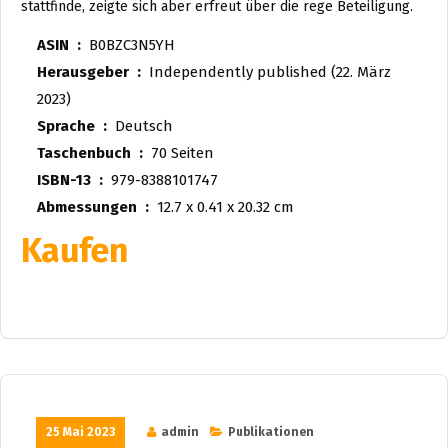
stattfinde, zeigte sich aber erfreut über die rege Beteiligung.
ASIN ‏ : ‎
B0BZC3N5YH
Herausgeber ‏ : ‎
Independently published (22. März
2023)
Sprache ‏ : ‎
Deutsch
Taschenbuch ‏ : ‎
70 Seiten
ISBN-13 ‏ : ‎
979-8388101747
Abmessungen ‏ : ‎
12.7 x 0.41 x 20.32 cm
Kaufen
25 Mai 2023
admin
Publikationen