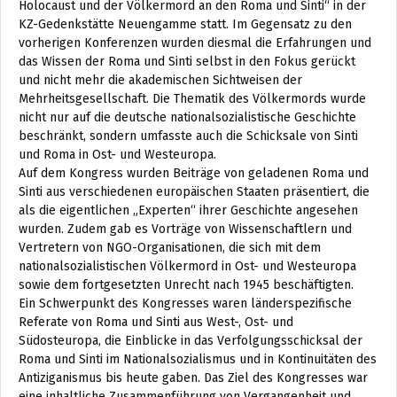
Holocaust und der Völkermord an den Roma und Sinti“ in der
KZ-Gedenkstätte Neuengamme statt. Im Gegensatz zu den
vorherigen Konferenzen wurden diesmal die Erfahrungen und
das Wissen der Roma und Sinti selbst in den Fokus gerückt
und nicht mehr die akademischen Sichtweisen der
Mehrheitsgesellschaft. Die Thematik des Völkermords wurde
nicht nur auf die deutsche nationalsozialistische Geschichte
beschränkt, sondern umfasste auch die Schicksale von Sinti
und Roma in Ost- und Westeuropa.
Auf dem Kongress wurden Beiträge von geladenen Roma und
Sinti aus verschiedenen europäischen Staaten präsentiert, die
als die eigentlichen „Experten“ ihrer Geschichte angesehen
wurden. Zudem gab es Vorträge von Wissenschaftlern und
Vertretern von NGO-Organisationen, die sich mit dem
nationalsozialistischen Völkermord in Ost- und Westeuropa
sowie dem fortgesetzten Unrecht nach 1945 beschäftigten.
Ein Schwerpunkt des Kongresses waren länderspezifische
Referate von Roma und Sinti aus West-, Ost- und
Südosteuropa, die Einblicke in das Verfolgungsschicksal der
Roma und Sinti im Nationalsozialismus und in Kontinuitäten des
Antiziganismus bis heute gaben. Das Ziel des Kongresses war
eine inhaltliche Zusammenführung von Vergangenheit und