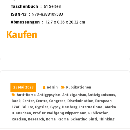
Taschenbuch ‏ : ‎
61 Seiten
ISBN-13 ‏ : ‎
979-8388109583
Abmessungen ‏ : ‎
12.7 x 0.36 x 20.32 cm
Kaufen
25 Mai 2023
admin
Publikationen
Anti-Roma
,
Antigypsyism
,
Antiziganism
,
Antiziganismus
,
Book
,
Center
,
Centre
,
Congress
,
Discrimination
,
European
,
EZAF
,
Failure
,
Gypsies
,
Gypsy
,
Hamburg
,
International
,
Marko
D. Knudsen
,
Prof. Dr. Wolfgang Wippermann
,
Publication
,
Rascism
,
Research
,
Roma
,
Rroma
,
Scientific
,
Sinti
,
Thinking