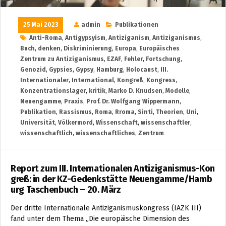
25 Mai 2023
admin
Publikationen
Anti-Roma
,
Antigypsyism
,
Antiziganism
,
Antiziganismus
,
Buch
,
denken
,
Diskriminierung
,
Europa
,
Europäisches
Zentrum zu Antiziganismus
,
EZAF
,
Fehler
,
Fortschung
,
Genozid
,
Gypsies
,
Gypsy
,
Hamburg
,
Holocaust
,
III.
Internationaler
,
International
,
Kongreß
,
Kongress
,
Konzentrationslager
,
kritik
,
Marko D. Knudsen
,
Modelle
,
Neuengamme
,
Praxis
,
Prof. Dr. Wolfgang Wippermann
,
Publikation
,
Rassismus
,
Roma
,
Rroma
,
Sinti
,
Theorien
,
Uni
,
Universität
,
Völkermord
,
Wissenschaft
,
wissenschaftler
,
wissenschaftlich
,
wissenschaftliches
,
Zentrum
Report zum III. Internationalen Antiziganismus-Kon
greß: in der KZ-Gedenkstätte Neuengamme/Hamb
urg Taschenbuch – 20. März
Der dritte Internationale Antiziganismuskongress (IAZK III)
fand unter dem Thema „Die europäische Dimension des