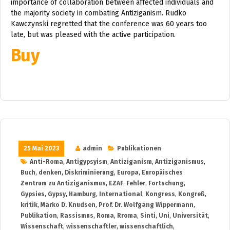
importance of collaboration between affected individuals and
the majority society in combating Antiziganism. Rudko
Kawczynski regretted that the conference was 60 years too
late, but was pleased with the active participation.
Buy
25 Mai 2023
admin
Publikationen
Anti-Roma
,
Antigypsyism
,
Antiziganism
,
Antiziganismus
,
Buch
,
denken
,
Diskriminierung
,
Europa
,
Europäisches
Zentrum zu Antiziganismus
,
EZAF
,
Fehler
,
Fortschung
,
Gypsies
,
Gypsy
,
Hamburg
,
International
,
Kongress
,
Kongreß
,
kritik
,
Marko D. Knudsen
,
Prof. Dr. Wolfgang Wippermann
,
Publikation
,
Rassismus
,
Roma
,
Rroma
,
Sinti
,
Uni
,
Universität
,
Wissenschaft
,
wissenschaftler
,
wissenschaftlich
,