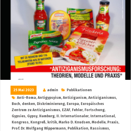
25 Mai 2023
admin
Publikationen
Anti-Roma
,
Antigypsyism
,
Antiziganism
,
Antiziganismus
,
Buch
,
denken
,
Diskriminierung
,
Europa
,
Europäisches
Zentrum zu Antiziganismus
,
EZAF
,
Fehler
,
Fortschung
,
Gypsies
,
Gypsy
,
Hamburg
,
II. Internationaler
,
International
,
Kongress
,
Kongreß
,
kritik
,
Marko D. Knudsen
,
Modelle
,
Praxis
,
Prof. Dr. Wolfgang Wippermann
,
Publikation
,
Rassismus
,