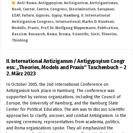
Anti-Roma
,
Antigypsyism
,
Antiziganism
,
Antiziganismus
,
Book
,
Center
,
Centre
,
Congress
,
Discrimination
,
European
,
EZAF
,
Failure
,
Gypsies
,
Gypsy
,
Hamburg
,
II. International
Antiziganism Congress
,
International
,
Marko D. Knudsen
,
Modells
,
Praxis
,
Prof. Dr. Wolfgang Wippermann
,
Publication
,
Rascism
,
Research
,
Roma
,
Rroma
,
Scientific
,
Sinti
,
Theories
,
Thinking
II. International Antizigansm / Antigypsyism Congr
ess: „Theories, Models and Praxis“ Taschenbuch – 2
2. März 2023
In October 2005, the 2nd International Conference on
Antiziganism took place in Hamburg. The conference was
supported by various organizations, including the Council of
Europe, the University of Hamburg, and the Hamburg State
Center for Political Education. The aim was to discuss scientific
approaches to clarify, uncover, and combat Antiziganism. In the
opening ceremony, representatives from academia, politics,
and Roma organizations spoke. They all emphasized the