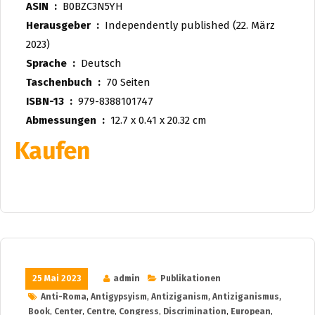
ASIN ‏ : ‎
B0BZC3N5YH
Herausgeber ‏ : ‎
Independently published (22. März
2023)
Sprache ‏ : ‎
Deutsch
Taschenbuch ‏ : ‎
70 Seiten
ISBN-13 ‏ : ‎
979-8388101747
Abmessungen ‏ : ‎
12.7 x 0.41 x 20.32 cm
Kaufen
25 Mai 2023
admin
Publikationen
Anti-Roma
,
Antigypsyism
,
Antiziganism
,
Antiziganismus
,
Book
,
Center
,
Centre
,
Congress
,
Discrimination
,
European
,