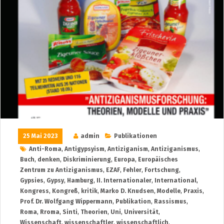
25 Mai 2023
admin
Publikationen
Anti-Roma
,
Antigypsyism
,
Antiziganism
,
Antiziganismus
,
Buch
,
denken
,
Diskriminierung
,
Europa
,
Europäisches
Zentrum zu Antiziganismus
,
EZAF
,
Fehler
,
Fortschung
,
Gypsies
,
Gypsy
,
Hamburg
,
II. Internationaler
,
International
,
Kongress
,
Kongreß
,
kritik
,
Marko D. Knudsen
,
Modelle
,
Praxis
,
Prof. Dr. Wolfgang Wippermann
,
Publikation
,
Rassismus
,
Roma
,
Rroma
,
Sinti
,
Theorien
,
Uni
,
Universität
,
Wissenschaft
,
wissenschaftler
,
wissenschaftlich
,