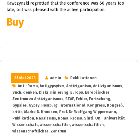
Kawczynski regretted that the conference was 60 years too
late, but was pleased with the active participation.
Buy
25 Mai 2023
admin
Publikationen
Anti-Roma
,
Antigypsyism
,
Antiziganism
,
Antiziganismus
,
Buch
,
denken
,
Diskriminierung
,
Europa
,
Europäisches
Zentrum zu Antiziganismus
,
EZAF
,
Fehler
,
Fortschung
,
Gypsies
,
Gypsy
,
Hamburg
,
International
,
Kongress
,
Kongreß
,
kritik
,
Marko D. Knudsen
,
Prof. Dr. Wolfgang Wippermann
,
Publikation
,
Rassismus
,
Roma
,
Rroma
,
Sinti
,
Uni
,
Universität
,
Wissenschaft
,
wissenschaftler
,
wissenschaftlich
,
wissenschaftliches
,
Zentrum