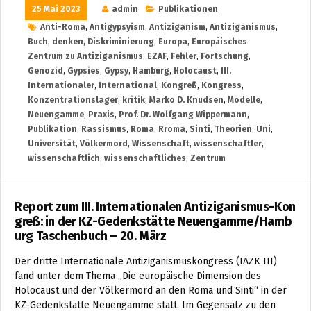
25 Mai 2023
admin
Publikationen
Anti-Roma
,
Antigypsyism
,
Antiziganism
,
Antiziganismus
,
Buch
,
denken
,
Diskriminierung
,
Europa
,
Europäisches
Zentrum zu Antiziganismus
,
EZAF
,
Fehler
,
Fortschung
,
Genozid
,
Gypsies
,
Gypsy
,
Hamburg
,
Holocaust
,
III.
Internationaler
,
International
,
Kongreß
,
Kongress
,
Konzentrationslager
,
kritik
,
Marko D. Knudsen
,
Modelle
,
Neuengamme
,
Praxis
,
Prof. Dr. Wolfgang Wippermann
,
Publikation
,
Rassismus
,
Roma
,
Rroma
,
Sinti
,
Theorien
,
Uni
,
Universität
,
Völkermord
,
Wissenschaft
,
wissenschaftler
,
wissenschaftlich
,
wissenschaftliches
,
Zentrum
Report zum III. Internationalen Antiziganismus-Kon
greß: in der KZ-Gedenkstätte Neuengamme/Hamb
urg Taschenbuch – 20. März
Der dritte Internationale Antiziganismuskongress (IAZK III)
fand unter dem Thema „Die europäische Dimension des
Holocaust und der Völkermord an den Roma und Sinti“ in der
KZ-Gedenkstätte Neuengamme statt. Im Gegensatz zu den