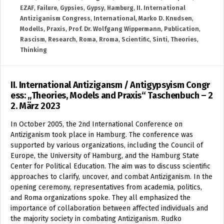
EZAF
,
Failure
,
Gypsies
,
Gypsy
,
Hamburg
,
II. International
Antiziganism Congress
,
International
,
Marko D. Knudsen
,
Modells
,
Praxis
,
Prof. Dr. Wolfgang Wippermann
,
Publication
,
Rascism
,
Research
,
Roma
,
Rroma
,
Scientific
,
Sinti
,
Theories
,
Thinking
II. International Antizigansm / Antigypsyism Congr
ess: „Theories, Models and Praxis“ Taschenbuch – 2
2. März 2023
In October 2005, the 2nd International Conference on
Antiziganism took place in Hamburg. The conference was
supported by various organizations, including the Council of
Europe, the University of Hamburg, and the Hamburg State
Center for Political Education. The aim was to discuss scientific
approaches to clarify, uncover, and combat Antiziganism. In the
opening ceremony, representatives from academia, politics,
and Roma organizations spoke. They all emphasized the
importance of collaboration between affected individuals and
the majority society in combating Antiziganism. Rudko