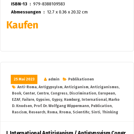
ISBN-13 ‏ : ‎
979-8388109583
Abmessungen ‏ : ‎
12.7 x 0.36 x 20.32 cm
Kaufen
25 Mai 2023
admin
Publikationen
Anti-Roma
,
Antigypsyism
,
Antiziganism
,
Antiziganismus
,
Book
,
Center
,
Centre
,
Congress
,
Discrimination
,
European
,
EZAF
,
Failure
,
Gypsies
,
Gypsy
,
Hamburg
,
International
,
Marko
D. Knudsen
,
Prof. Dr. Wolfgang Wippermann
,
Publication
,
Rascism
,
Research
,
Roma
,
Rroma
,
Scientific
,
Sinti
,
Thinking
I. International Antiziganism / Antigypsyism Congr