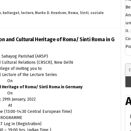
Be
e
,
kulturgut
,
lecture
,
Marko D. Knudsen
,
Roma
,
Sinti
,
soziale
An
un
II
Co
ion and Cultural Heritage of Roma/ Sinti Roma in G
Pr
a Sahayog Parishad (ARSP)
 Cultural Relations (CRSCR), New Delhi
ilege of inviting you to
l Lecture of the Lecture Series
On
al Heritage of Roma/ Sinti Roma in Germany
On
A
, 29th January, 2022
At
ime (13:00-14:30 Central European Time)
PROGRAMME
ST Log in (Registration)
0 – 19:00 hrs. Indian Time )