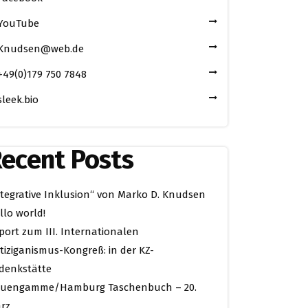
YouTube
Knudsen@web.de
+49(0)179 750 7848
sleek.bio
ecent Posts
ntegrative Inklusion“ von Marko D. Knudsen
llo world!
port zum III. Internationalen
tiziganismus-Kongreß: in der KZ-
denkstätte
uengamme/Hamburg Taschenbuch – 20.
rz