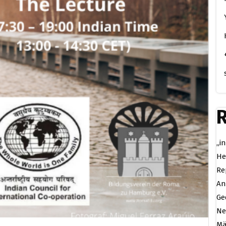
R
„i
He
Re
An
Ge
Ne
Mä