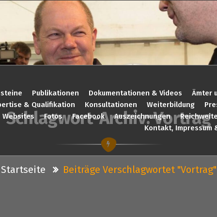
steine
Publikationen
Dokumentationen & Videos
Ämter 
ertise & Qualifikation
Konsultationen
Weiterbildung
Pre
Schlagwort-Archiv: Vortrag
Websites
Fotos
Facebook
Auszeichnungen
Reichweit
Kontakt, Impressum 
Startseite
Beiträge Verschlagwortet "vortrag"