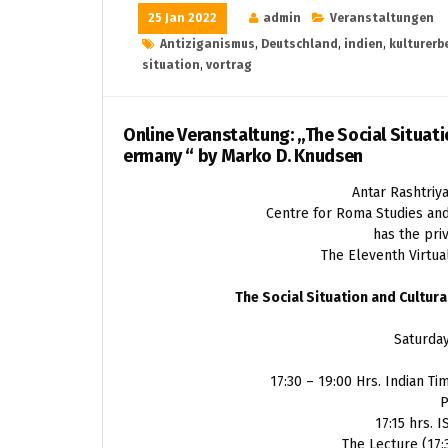
25 Jan 2022
admin
Veranstaltungen
Antiziganismus
,
Deutschland
,
indien
,
kulturerb
situation
,
vortrag
Online Veranstaltung: „The Social Situat
ermany “ by Marko D. Knudsen
Antar Rashtriy
Centre for Roma Studies and
has the priv
The Eleventh Virtua
The Social Situation and Cultur
Saturday
17:30 – 19:00 Hrs. Indian T
17:15 hrs. I
The Lecture (17:3