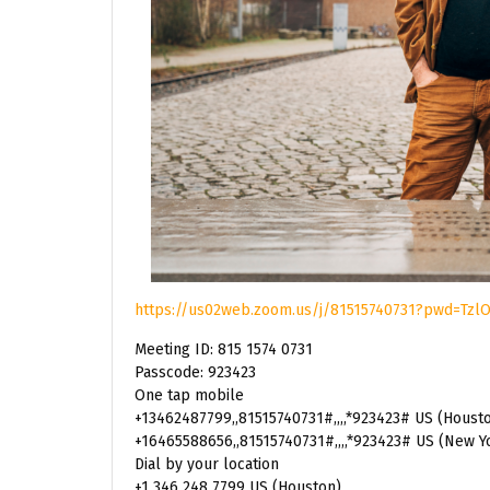
https://us02web.zoom.us/j/81515740731?pwd=Tz
Meeting ID: 815 1574 0731
Passcode: 923423
One tap mobile
+13462487799,,81515740731#,,,,*923423# US (Houst
+16465588656,,81515740731#,,,,*923423# US (New Y
Dial by your location
+1 346 248 7799 US (Houston)