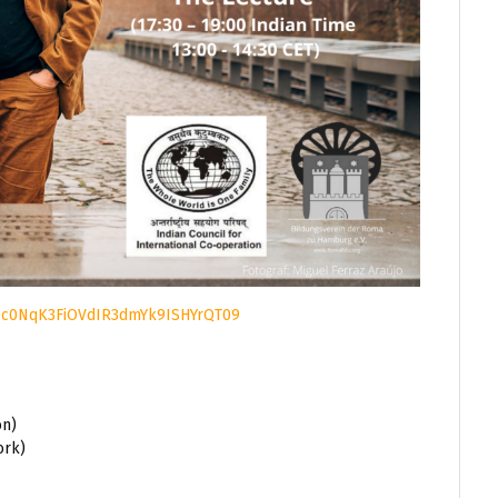
lOc0NqK3FiOVdIR3dmYk9ISHYrQT09
on)
ork)