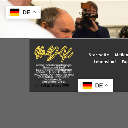
Zum
Inhalt
DE
springen
Startseite
Meilen
Lebenslauf
Exp
DE
Roma Aktivist seit 1988