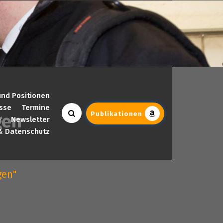
und Positionen
sse
Termine
Publikationen
gen
e
Newsletter
& Datenschutz
gen"