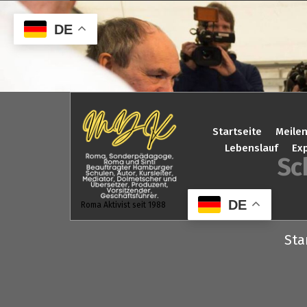
Zum
Inhalt
DE
springen
Startseite
Meilen
Lebenslauf
Exp
Sc
DE
Roma Aktivist seit 1988
Sta