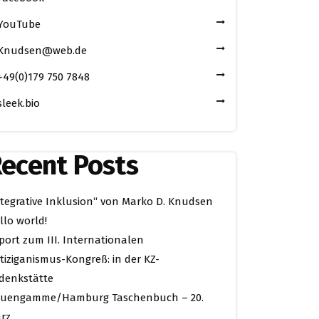
YouTube
Knudsen@web.de
+49(0)179 750 7848
sleek.bio
ecent Posts
ntegrative Inklusion“ von Marko D. Knudsen
llo world!
port zum III. Internationalen
tiziganismus-Kongreß: in der KZ-
denkstätte
uengamme/Hamburg Taschenbuch – 20.
rz