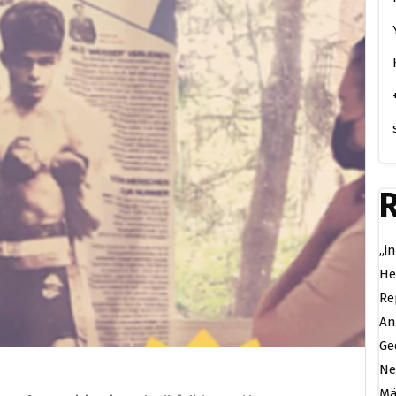
R
„i
He
Re
An
Ge
Ne
Mä