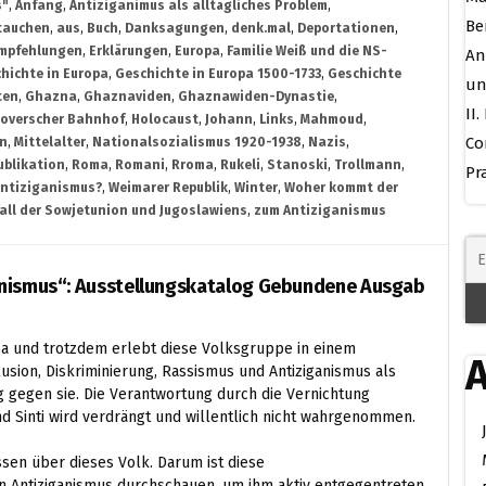
s"
,
Anfang
,
Antiziganimus als alltägliches Problem
,
Be
tauchen
,
aus
,
Buch
,
Danksagungen
,
denk.mal
,
Deportationen
,
mpfehlungen
,
Erklärungen
,
Europa
,
Familie Weiß und die NS-
An
hichte in Europa
,
Geschichte in Europa 1500-1733
,
Geschichte
un
ten
,
Ghazna
,
Ghaznaviden
,
Ghaznawiden-Dynastie
,
II
overscher Bahnhof
,
Holocaust
,
Johann
,
Links
,
Mahmoud
,
Co
on
,
Mittelalter
,
Nationalsozialismus 1920-1938
,
Nazis
,
ublikation
,
Roma
,
Romani
,
Rroma
,
Rukeli
,
Stanoski
,
Trollmann
,
Pr
Antiziganismus?
,
Weimarer Republik
,
Winter
,
Woher kommt der
all der Sowjetunion und Jugoslawiens
,
zum Antiziganismus
anismus“: Ausstellungskatalog Gebundene Ausgab
opa und trotzdem erlebt diese Volksgruppe in einem
A
ion, Diskriminierung, Rassismus und Antiziganismus als
 gegen sie. Die Verantwortung durch die Vernichtung
 Sinti wird verdrängt und willentlich nicht wahrgenommen.
sen über dieses Volk. Darum ist diese
n Antiziganismus durchschauen, um ihm aktiv entgegentreten