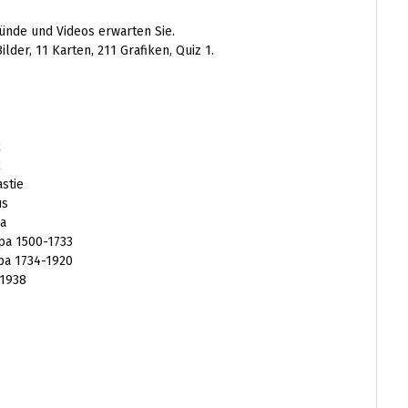
ünde und Videos erwarten Sie.
lder, 11 Karten, 211 Grafiken, Quiz 1.
2
2
stie
us
pa
opa 1500-1733
opa 1734-1920
-1938