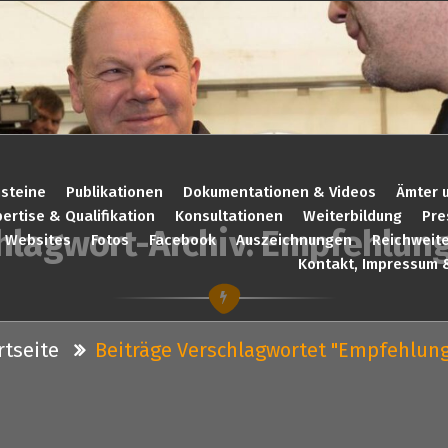
steine
Publikationen
Dokumentationen & Videos
Ämter 
ertise & Qualifikation
Konsultationen
Weiterbildung
Pre
hlagwort-Archiv: Empfehlun
Websites
Fotos
Facebook
Auszeichnungen
Reichweit
Kontakt, Impressum 
rtseite
Beiträge Verschlagwortet "Empfehlun