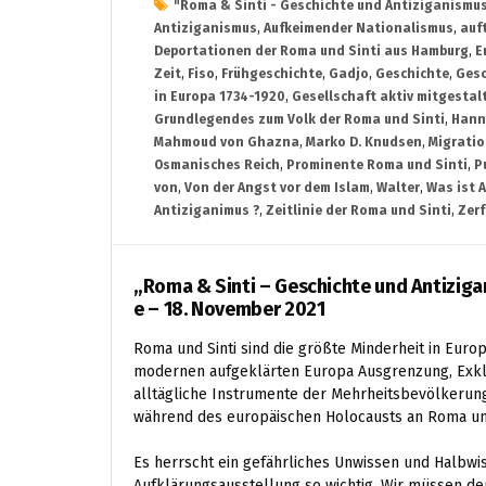
"Roma & Sinti - Geschichte und Antiziganismu
Antiziganismus
,
Aufkeimender Nationalismus
,
auf
Deportationen der Roma und Sinti aus Hamburg
,
E
Zeit
,
Fiso
,
Frühgeschichte
,
Gadjo
,
Geschichte
,
Gesc
in Europa 1734-1920
,
Gesellschaft aktiv mitgestal
Grundlegendes zum Volk der Roma und Sinti
,
Hann
Mahmoud von Ghazna
,
Marko D. Knudsen
,
Migrati
Osmanisches Reich
,
Prominente Roma und Sinti
,
P
von
,
Von der Angst vor dem Islam
,
Walter
,
Was ist 
Antiziganimus ?
,
Zeitlinie der Roma und Sinti
,
Zerf
„Roma & Sinti – Geschichte und Antizig
e – 18. November 2021
Roma und Sinti sind die größte Minderheit in Eur
modernen aufgeklärten Europa Ausgrenzung, Exklus
alltägliche Instrumente der Mehrheitsbevölkerung
während des europäischen Holocausts an Roma und
Es herrscht ein gefährliches Unwissen und Halbwis
Aufklärungsausstellung so wichtig. Wir müssen de