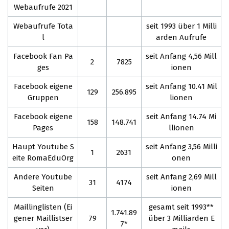
Webaufrufe 2021
Webaufrufe Tota
seit 1993 über 1 Milli
l
arden Aufrufe
Facebook Fan Pa
seit Anfang 4,56 Mill
2
7825
ges
ionen
Facebook eigene
seit Anfang 10.41 Mil
129
256.895
Gruppen
lionen
Facebook eigene
seit Anfang 14.74 Mi
158
148.741
Pages
llionen
Haupt Youtube S
seit Anfang 3,56 Milli
1
2631
eite RomaEduOrg
onen
Andere Youtube
seit Anfang 2,69 Mill
31
4174
Seiten
ionen
Maillinglisten (Ei
gesamt seit 1993**
1.741.89
gener Maillistser
79
über 3 Milliarden E
7*